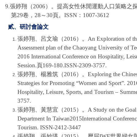
9.
張婷翔（2006）。提高女性休閒運動人口策略之探
第29卷，28～30頁。
ISSN
：1007-3612
貳、研討會論文
張婷翔、呂文瑜（2016）。An Exploration of the PE 
Assessment plan of the Chaoyang University of T
2016 International Conference on Hospitality, Le
Session.頁169-180.ISSN-2309-3757.
張婷翔、楊雅筑（2016）。Exploring the Chinese Ta
Strategies for Promoting “Women and Sport”. 2016
Hospitality, Leisure, Sports, and Tourism – Su
3757.
張婷翔、黃慧宜（2015）。A Study on the Goal Settin
Department In Taiwan2015International Conference
Tourism. ISSN-2412-3447
張婷翔、張妙瑛（2015）。歷屆IWF世界婦女