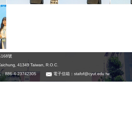
168號
 Taichung, 41349 Taiwan, R.O.C.
：886-4-23742305
電子信箱：stafof@cyut.edu.tw