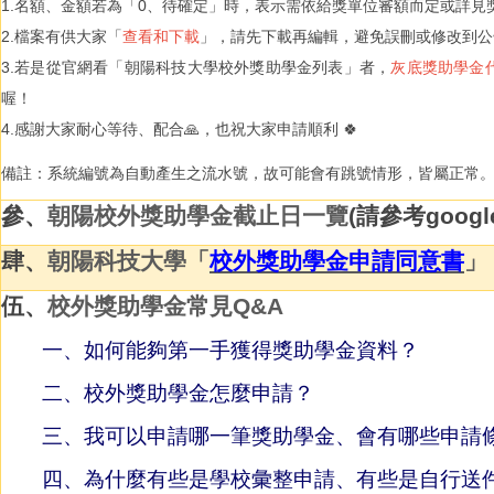
1.名額、金額若為「0、待確定」時，表示需依給獎單位審額而定或詳見
2.檔案有供大家「
查看和下載
」，請先下載再編輯，避免誤刪或修改到公
3.若是從官網看「朝陽科技大學校外獎助學金列表」者，
灰底獎助學金
喔！
4.感謝大家耐心等待、配合🙏，也祝大家申請順利 🍀
備註：系統編號為自動產生之流水號，故可能會有跳號情形，皆屬正常
參、
朝陽校外獎助學金截止日一覽
(請參考googl
肆、
朝陽科技大學「
校外獎助學金申請同意書
」
伍、
校外獎助學金常見Q&A
一、如何能夠第一手獲得獎助學金資料？
二、校外獎助學金怎麼申請？
三、我可以申請哪一筆獎助學金、會有哪些申請
四、為什麼有些是學校彙整申請、有些是自行送