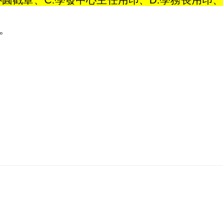
心圓戳章、C.學發中心主任用印、D.學務長用印
理。
。