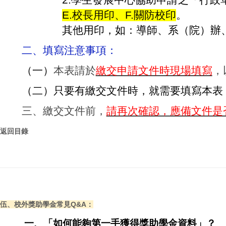
2.
學生發展中心協助申請之「行政
E.校長用印、F.關防校印
。
其他用印，如：導師、系（院）辦、系
二、填寫注意事項：
（一）
本表請於
繳交申請文件時現場填寫
，
（二）只要有繳交文件時，就需要填寫本表
三、繳交
文件
前，
請再次確認，應備文件是
返回目錄
伍、校外獎助學金常見Q&A：
一、
「如何能夠第一手獲得獎助學金資料」？