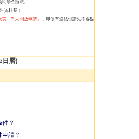
獎助學金辦法。
告資料喔！
代表「尚未開放申請」
，即使有連結也請先不要點
。
e日曆)
條件？
件申請？