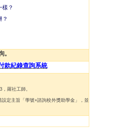
一樣？
辦？
詢。
付款紀錄查詢系統
3，羅社工師。
請設定主旨「學號+諮詢校外獎助學金」，並