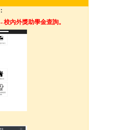
：
→校內外獎助學金查詢。