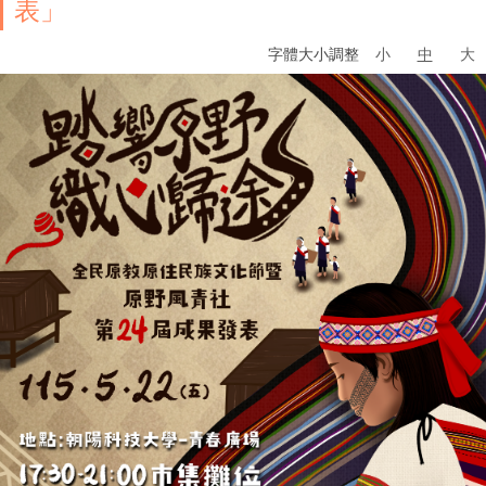
表」
字體大小調整
小
中
大