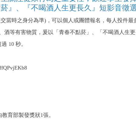
點菸』、『不喝酒人生更長久』短影音徵
繳交當時之身分為準)，可以個人或團體報名，每人投件最
）、酒等有害物質，爰以「青春不點菸」、「不喝酒人生
 10 秒。
fQPvjEKb8
並由教育部製發獎狀1張。
。